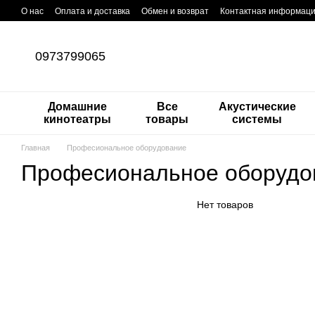
Перейти к основному контенту
О нас
Оплата и доставка
Обмен и возврат
Контактная информац
0973799065
Домашние
Все
Акустические
кинотеатры
товары
системы
Главная
Професиональное оборудование
Професиональное оборудо
Нет товаров