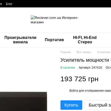
ия
Блог
Проигрыватели
HI-FI, Hi-End
Портатив
винила
Стерео
Главная
Все товары
Усилитель 
Усилитель мощности M
В наличии
Артикул: 247416
Ост
193 725 грн
Войти
для отображения нако
%
Купить
Быстрый з