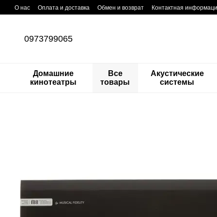
Перейти к основному контенту
О нас
Оплата и доставка
Обмен и возврат
Контактная информац
0973799065
Домашние
Все
Акустические
кинотеатры
товары
системы