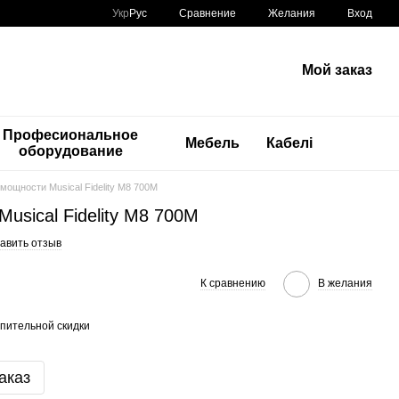
Сравнение
Укр
Рус
Желания
Вход
Мой заказ
Професиональное
Мебель
Кабелі
оборудование
мощности Musical Fidelity M8 700M
usical Fidelity M8 700M
авить отзыв
К сравнению
В желания
пительной скидки
аказ