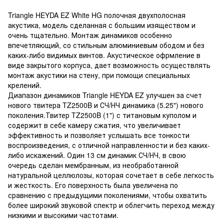
Triangle HEYDA EZ White HG
полочная двухполосная
акустика, модель сделанная с большим изяществом и
очень тщательно. Монтаж динамиков особенно
впечетляющий, со стильным алюминиевым ободом и без
каких-либо видимых винтов. Акустическое офрмление в
виде закрытого корпуса, дает возможность осуществлять
монтаж акустики на стену, при помощи специальных
крелений.
Диапазон динамиков
Triangle HEYDA EZ
улучшен за счет
нового твитера TZ2500B и СЧ/НЧ динамика (5.25") нового
поколения.Твитер TZ2500B (1") с титановым куполом и
содержит в себе камеру сжатия, что увеличивает
эффективность и позволяет услышать все тонкости
воспроизведения, с отличной направленности и без каких-
либо искажений. Один 13 см динамик СЧ/НЧ, в свою
очередь сделан мембранным, из необработанной
натуральной целлюлозы, которая сочетает в себе легкость
и жесткость. Его поверхность была увеличена по
сравнению с предыдущими поколениями, чтобы охватить
более широкий звуковой спектр и облегчить переход между
низкими и высокими частотами.