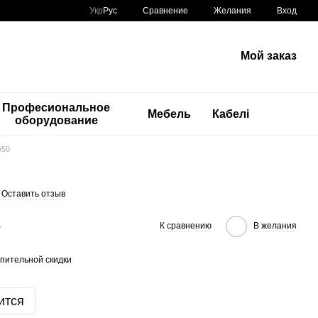
Сравнение
Укр
Рус
Желания
Вход
Мой заказ
Професиональное
Мебель
Кабелі
оборудование
D50
Оставить отзыв
е
К сравнению
В желания
пительной скидки
ится