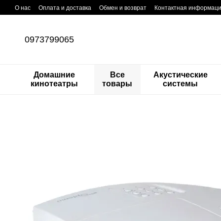
Перейти к основному контенту
О нас
Оплата и доставка
Обмен и возврат
Контактная информац
0973799065
Домашние
Все
Акустические
кинотеатры
товары
системы