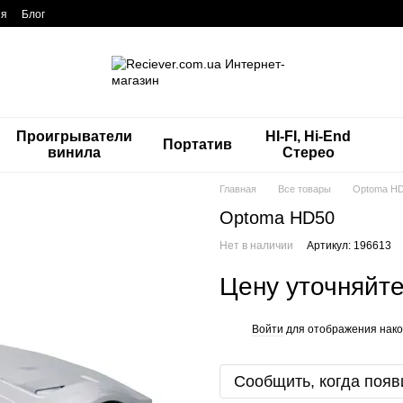
ия
Блог
Проигрыватели
HI-FI, Hi-End
Портатив
винила
Стерео
Главная
Все товары
Optoma H
Optoma HD50
Нет в наличии
Артикул: 196613
Цену уточняйт
Войти
для отображения нако
%
Сообщить, когда появ