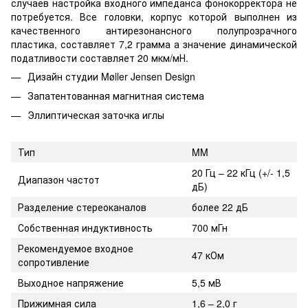
случаев настройка входного импеданса фонокорректора не
потребуется. Все головки, корпус которой выполнен из
качественного антирезонансного полупрозрачного
пластика, составляет 7,2 грамма а значение динамической
податливости составляет 20 мкм/мН.
Дизайн студии Møller Jensen Design
Запатентованная магнитная система
Эллиптическая заточка иглы
Тип
MM
20 Гц – 22 кГц (+/- 1,5
Диапазон частот
дБ)
Разделение стереоканалов
более 22 дБ
Собственная индуктивность
700 мГн
Рекомендуемое входное
47 кОм
сопротивление
Выходное напряжение
5,5 мВ
Прижимная сила
1,6 – 2,0 г