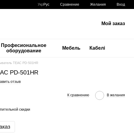
Сравнение
Укр
Рус
Желания
Вход
Мой заказ
Професиональное
Мебель
Кабелі
оборудование
ыватель TEAC PD-501HR
EAC PD-501HR
авить отзыв
К сравнению
В желания
пительной скидки
аказ