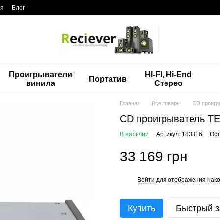
ия
Блог
Проигрыватели
HI-FI, Hi-End
Портатив
винила
Стерео
Главная
Все товары
CD проигр
CD проигрыватель T
В наличии
Артикул: 183316
Ост
33 169 грн
Войти
для отображения нако
%
Купить
Быстрый з