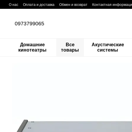
Перейти к основному контенту
О нас
Оплата и доставка
Обмен и возврат
Контактная информац
0973799065
Домашние
Все
Акустические
кинотеатры
товары
системы