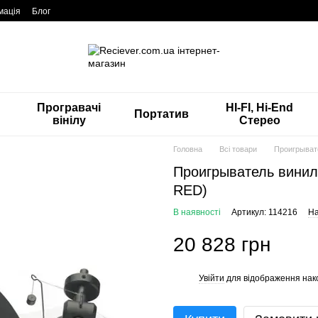
мація
Блог
Програвачі
HI-FI, Hi-End
Портатив
вінілу
Стерео
Головна
Всі товари
Проигрыват
Проигрыватель винил
RED)
В наявності
Артикул: 114216
На
20 828 грн
Увійти
для відображення нак
%