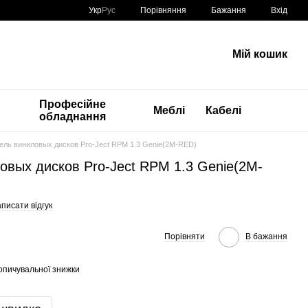
Порівняння
Укр
Рус
Бажання
Вхід
Мій кошик
Професійне
Меблі
Кабелі
обладнання
ель виниловых дисков Pro-Ject RPM 1.3 Genie(2M-RED)
овых дисков Pro-Ject RPM 1.3 Genie(2M-
писати відгук
Порівняти
В бажання
опичувальної знижки