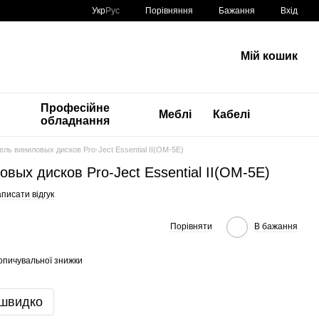
Порівняння
Укр
Рус
Бажання
Вхід
Мій кошик
Професійне
Меблі
Кабелі
обладнання
ль виниловых дисков Pro-Ject Essential II(OM-5E)
вых дисков Pro-Ject Essential II(OM-5E)
писати відгук
Порівняти
В бажання
опичувальної знижки
 швидко