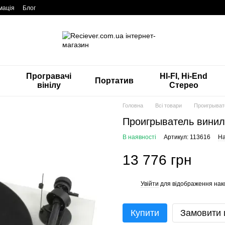
мація
Блог
Програвачі
HI-FI, Hi-End
Портатив
вінілу
Стерео
Головна
Всі товари
Проигрывате
Проигрыватель винило
В наявності
Артикул: 113616
На
13 776 грн
Увійти
для відображення нак
%
Купити
Замовити