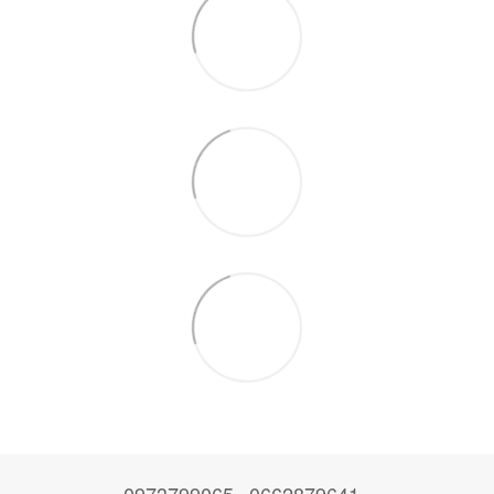
0973799065
0662879641