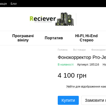
мація
Блог
Програвачі
HI-FI, Hi-End
Портатив
вінілу
Стерео
Головна
Всі товари
Фонокоррект
Фонокорректор Pro-Je
В наявності
Артикул: 185116
На
4 100 грн
Увійти
для відображення нак
%
Купити
Замовити