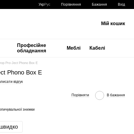
Порівняння
Укр
Рус
Бажання
Вхід
Мій кошик
Професійне
Меблі
Кабелі
обладнання
ор Pro-Ject Phono Box E
ct Phono Box E
писати відгук
Порівняти
В бажання
опичувальної знижки
 швидко