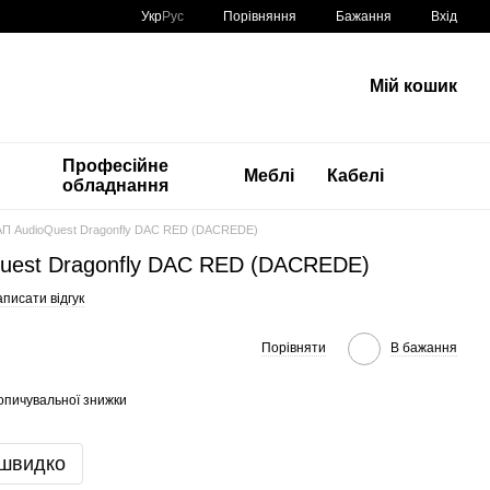
Порівняння
Укр
Рус
Бажання
Вхід
Мій кошик
Професійне
Меблі
Кабелі
обладнання
П AudioQuest Dragonfly DAC RED (DACREDE)
uest Dragonfly DAC RED (DACREDE)
писати відгук
Порівняти
В бажання
опичувальної знижки
 швидко