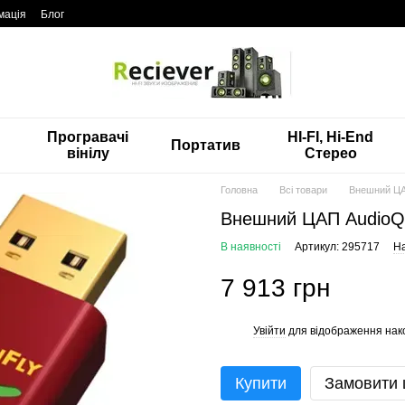
мація
Блог
Програвачі
HI-FI, Hi-End
Портатив
вінілу
Стерео
Головна
Всі товари
Внешний ЦА
Внешний ЦАП AudioQ
В наявності
Артикул: 295717
На
7 913 грн
Увійти
для відображення нак
%
Купити
Замовити