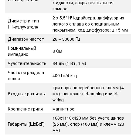
жидкости, закрытая тыльная
камера
2 х 5,5" НЧ-драйвера, диффузор из
Диаметр и тип
легкого сплава со специальным
НЧ-излучателя
покрытием, ход диффузора: ± 15 мм
Диапазон частот
26 – 30000 Гц
Номинальный
8 Ом
импеданс
Чувствительность
84 дБ (1 Вт, 1 м)
Частоты раздела
400 Гц/4 кГц
полос
три пары посеребренных клемм (4
Входные разъемы
мм), возможен tri-amping или tri-
wiring
Крепление гриля
магнитное
168х1110х420 мм без учета шипов
Габариты (ШхВхГ)
(25 мм), опор (100 мм) и клемм (23
мм)