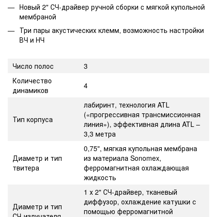
Новый 2" СЧ-драйвер ручной сборки с мягкой купольной
мембраной
Три пары акустических клемм, возможность настройки
ВЧ и НЧ
Число полос
3
Количество
4
динамиков
лабиринт, технология ATL
(«прогрессивная трансмиссионная
Тип корпуса
линия»), эффективная длина ATL –
3,3 метра
0,75", мягкая купольная мембрана
Диаметр и тип
из материала Sonomex,
твитера
ферромагнитная охлаждающая
жидкость
1 х 2" СЧ-драйвер, тканевый
диффузор, охлаждение катушки с
Диаметр и тип
помощью ферромагнитной
СЧ-излучателя